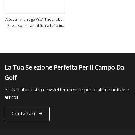
Altoparlanti Edge Psb11 Soundbar
Powersports amplificata tutto in
vedi altro
uno con telecomando 34 pollici
Ipx6 resistente alle intemperie
Bluetooth amplificato Otto
altoparlanti da 3 pollici
La Tua Selezione Perfetta Per Il Campo Da
Golf
Iscriviti alla nostra newsletter mensile per le ultime notizie e
articoli
Contattaci