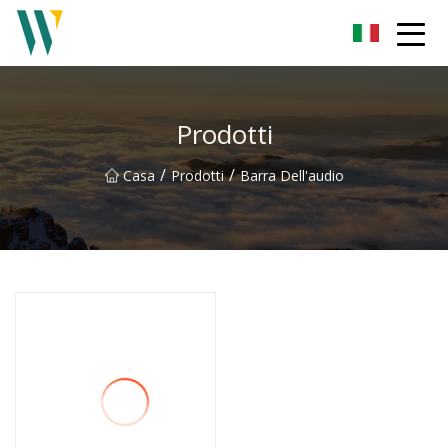
Weifang Soundbar Inc.
Prodotti
/
/
Casa
Prodotti
Barra Dell'audio