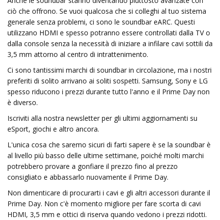
Anche le soundbar stanno diventando piuttosto avanzate con
ciò che offrono. Se vuoi qualcosa che si colleghi al tuo sistema
generale senza problemi, ci sono le soundbar eARC. Questi
utilizzano HDMI e spesso potranno essere controllati dalla TV o
dalla console senza la necessità di iniziare a infilare cavi sottili da
3,5 mm attorno al centro di intrattenimento.
Ci sono tantissimi marchi di soundbar in circolazione, ma i nostri
preferiti di solito arrivano ai soliti sospetti. Samsung, Sony e LG
spesso riducono i prezzi durante tutto l'anno e il Prime Day non
è diverso.
Iscriviti alla nostra newsletter per gli ultimi aggiornamenti su
eSport, giochi e altro ancora.
L'unica cosa che saremo sicuri di farti sapere è se la soundbar è
al livello più basso delle ultime settimane, poiché molti marchi
potrebbero provare a gonfiare il prezzo fino al prezzo
consigliato e abbassarlo nuovamente il Prime Day.
Non dimenticare di procurarti i cavi e gli altri accessori durante il
Prime Day. Non c'è momento migliore per fare scorta di cavi
HDMI, 3,5 mm e ottici di riserva quando vedono i prezzi ridotti.