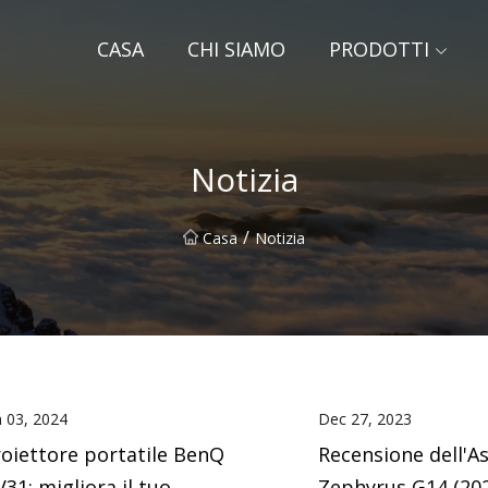
CASA
CHI SIAMO
PRODOTTI
Notizia
/
Casa
Notizia
n 03, 2024
Dec 27, 2023
oiettore portatile BenQ
Recensione dell'A
31: migliora il tuo
Zephyrus G14 (202