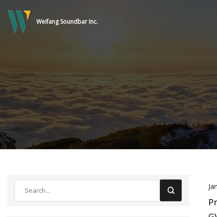
Weifang Soundbar Inc.
Ja
Pr
GV