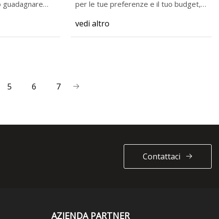
o guadagnare
per le tue preferenze e il tuo budget,
of
vedi altro
5
6
7
Contattaci
AZIENDA PARTNER