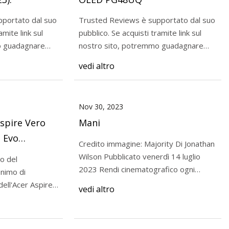
portato dal suo
Trusted Reviews è supportato dal suo
pubblico. Se acquisti tramite link sul
o guadagnare
nostro sito, potremmo guadagnare
e BenQ GV31:
una commi
vedi altro
attenimento
Nov 30, 2023
spire Vero
Mani
l Evo
Credito immagine: Majority Di Jonathan
na lunga
Wilson Pubblicato venerdì 14 luglio
ro del
2023 Rendi cinematografico ogni
nimo di
momento medi
vedi altro