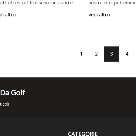
e tutto il resto. I film sono fantastici e
nostro sito, potremm
una commi
di altro
vedi altro
1
2
3
4
 Da Golf
icoli
CATEGORIE