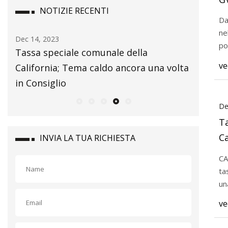
NOTIZIE RECENTI
i
Da
ne
Dec 14, 2023
Dec 07, 20
po
D
Tassa speciale comunale della
Recensio
GV
ve
California; Tema caldo ancora una volta
notebook
in Consiglio
lunga a
De
Ta
Calif
INVIA LA TUA RICHIESTA
un
CALIF. CITTÀ – 
ta
un
ve