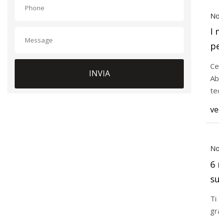
No
I 
pe
Ce
INVIA
Ab
te
ve
No
6 
s
Ti
gr