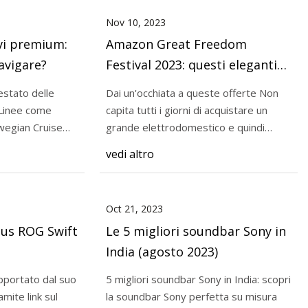
Nov 10, 2023
avi premium:
Amazon Great Freedom
avigare?
Festival 2023: questi eleganti
smart TV scontati fino al 70%
estato delle
Dai un'occhiata a queste offerte Non
aggiungeranno un tocco di
capita tutti i giorni di acquistare un
stile alla tua casa
wegian Cruise
grande elettrodomestico e quindi
aspettiamo
vedi altro
Oct 21, 2023
sus ROG Swift
Le 5 migliori soundbar Sony in
India (agosto 2023)
portato dal suo
5 migliori soundbar Sony in India: scopri
la soundbar Sony perfetta su misura