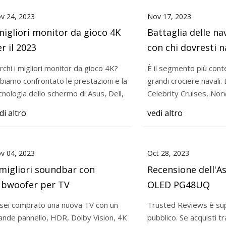
v 24, 2023
Nov 17, 2023
migliori monitor da gioco 4K
Battaglia delle n
r il 2023
con chi dovresti n
rchi i migliori monitor da gioco 4K?
È il segmento più cont
biamo confrontato le prestazioni e la
grandi crociere navali. Linee come
cnologia dello schermo di Asus, Dell,
Celebrity Cruises, Nor
Line, Virgin
di altro
vedi altro
v 04, 2023
Oct 28, 2023
migliori soundbar con
Recensione dell'A
ubwoofer per TV
OLED PG48UQ
 sei comprato una nuova TV con un
Trusted Reviews è sup
ande pannello, HDR, Dolby Vision, 4K
pubblico. Se acquisti tramite link sul