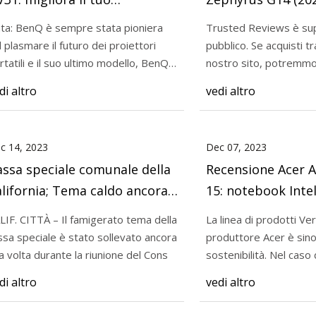
ntrattenimento
ta: BenQ è sempre stata pioniera
Trusted Reviews è sup
l plasmare il futuro dei proiettori
pubblico. Se acquisti tramite link sul
23
Jan 03, 2024
rtatili e il suo ultimo modello, BenQ
nostro sito, potremm
ne Acer Aspire Vero 15:
Proiettore portatil
31,
una commi
di altro
vedi altro
 Intel Evo sostenibile con una
migliora il tuo intr
utonomia
c 14, 2023
Dec 07, 2023
ssa speciale comunale della
Recensione Acer A
ornia; Tema caldo ancora
15: notebook Inte
a volta in Consiglio
sostenibile con u
Il famigerato tema della
La linea di prodotti Ve
autonomia
ssa speciale è stato sollevato ancora
produttore Acer è sino
a volta durante la riunione del Cons
sostenibilità. Nel caso dell'Acer Aspire
Vero 15 AV15-53P,
di altro
vedi altro